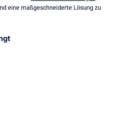
und eine maßgeschneiderte Lösung zu
ngt
ft den Preis. Kunden
Wert für ihr Geld
des Produkts oder der
ellungen und ihren
rechen. Preisbedenken
eiten über die Qualität
 Angebots.