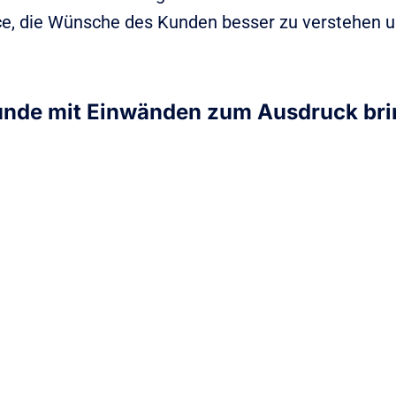
ce, die Wünsche des Kunden besser zu verstehen 
Kunde mit Einwänden zum Ausdruck bri
Preisbedenken
hl haben,
Ein sehr häufiger Einwand betrif
über das
möchten sicherstellen, dass sie 
uchen nach
bekommen und dass die Kosten 
g treffen
Dienstleistung ihre Budgetvorst
für, dass
wahrgenommenen Nutzen entsp
ber
sind oft verknüpft mit Unsicherh
oder die Langzeitvorteile eines