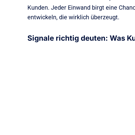
Kunden. Jeder Einwand birgt eine Chan
entwickeln, die wirklich überzeugt.
Signale richtig deuten: Was 
Informationsbedarf
Kunden bringen Einwände vor, wenn sie das Gefü
nicht genügend Informationen oder Verständnis 
Produkt oder die Dienstleistung zu haben. Sie s
mehr Details, um eine fundierte Kaufentscheidun
zu können. Oftmals sind Einwände ein Zeichen da
der Kunde ernsthaft über den Kauf nachdenkt, a
zusätzliche Bestätigung benötigt.