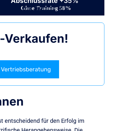
Abschlussrate
+35%
Ohne Training 58%
Mit Training 78%
r-Verkaufen!
Vertriebsberatung
nnen
st entscheidend für den Erfolg im
ezifische Herangehensweise. Die