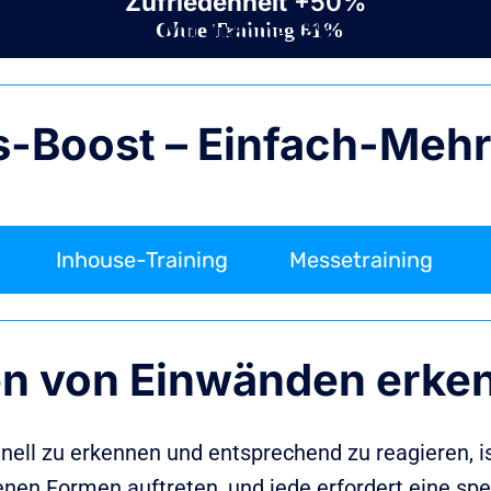
Zufriedenheit
+50%
Ohne Training 61%
Mit Training 92%
bs-Boost – Einfach-Meh
Inhouse-Training
Messetraining
ten von Einwänden erke
hnell zu erkennen und entsprechend zu reagieren, i
enen Formen auftreten, und jede erfordert eine sp