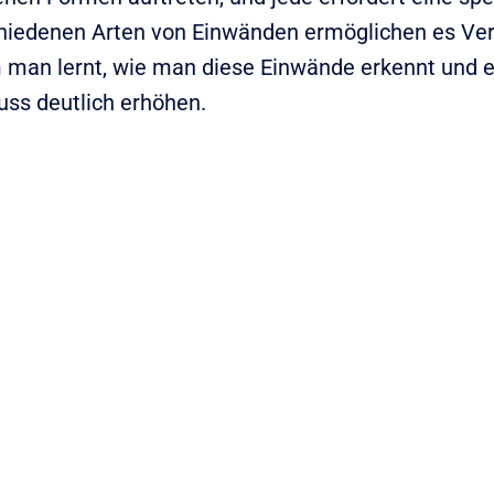
hiedenen Arten von Einwänden ermöglichen es Verk
man lernt, wie man diese Einwände erkennt und e
uss deutlich erhöhen.
Preisbezogene Einwänd
 an der
Preiseinwände
sind besonders hä
re
Diskussionspunkt. Hier können 
 fundierte
die Wertdemonstration nutzen, 
nd,
des Gesamtwertes des Produktes
Einwände
zu rechtfertigen.