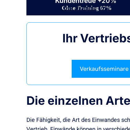
Kundentreue
+20%
Ohne Training 67%
Mit Training 80%
Ihr Vertrie
Verkaufsseminare
Die einzelnen Ar
Die Fähigkeit, die Art des Einwandes sc
Vertrieb. Einwände können in verschied