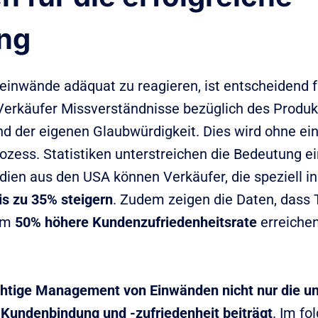
ng
einwände adäquat zu reagieren, ist entscheidend f
Verkäufer Missverständnisse bezüglich des Produkt
und der eigenen Glaubwürdigkeit. Dies wird ohne e
ess. Statistiken unterstreichen die Bedeutung e
ien aus den USA können Verkäufer, die speziell i
is zu 35% steigern
. Zudem zeigen die Daten, dass 
 um
50% höhere Kundenzufriedenheitsrate
erreiche
chtige Management von Einwänden nicht nur die u
r Kundenbindung und -zufriedenheit beiträgt
. Im fo