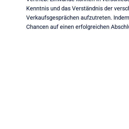
Kenntnis und das Verständnis der versc
Verkaufsgesprächen aufzutreten. Indem 
Chancen auf einen erfolgreichen Abschl
Produktbezogene Einwände
Diese Einwände entstehen, wenn Kunden Zweifel
Funktionalität oder Eignung eines Produkts
für ih
Bedürfnisse haben. Es ist wichtig, dass Verkäufer
Kenntnisse über das Produkt haben und bereit si
detaillierte Informationen zu liefern, um solche 
zu entkräften.