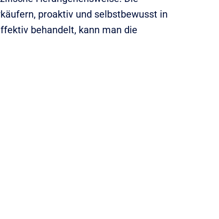
äufern, proaktiv und selbstbewusst in
ffektiv behandelt, kann man die
e
ufig und oft ein zentraler
Verkäufer Techniken wie
um den Preis im Kontext
 oder der Dienstleistung